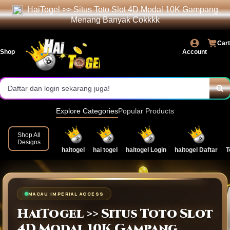
Link situs Toto Slot resmi & terpercaya.
HaiTogel >> Situs Toto Slot 4D Modal 10K Gampang
Menang Banyak Cokkkk
Akses login cepat dan stabil.
Cart
Pasaran lengkap & result resmi.
Shop
Account
Bonus menarik setiap hari!
Daftar dan login sekarang juga!
Explore Categories
Popular Products
Shop All
Designs
haitogel
hai togel
haitogel Login
haitogel Daftar
T
MACAU IMPERIAL ACCESS
HaiTogel >> Situs Toto Slot
4D Modal 10K Gampang