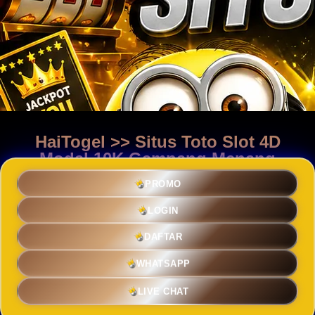
HaiTogel >> Situs Toto Slot 4D
Modal 10K Gampang Menang
Banyak Cokkkk
PROMO
HaiTogel hadir sebagai platform permainan online yang
LOGIN
menawarkan berbagai pilihan permainan toto 4D dan slot
dalam satu tempat. Dengan tampilan yang praktis serta
DAFTAR
pilihan permainan yang beragam, platform seperti ini
banyak dicari oleh pengguna yang menginginkan
WHATSAPP
pengalaman bermain yang sederhana dan mudah diakses.
Toto 4D menjadi salah satu jenis permainan angka yang
LIVE CHAT
populer, sementara permainan slot menawarkan berbagai